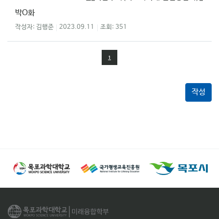
박O화
김행준
2023.09.11
351
1
작성