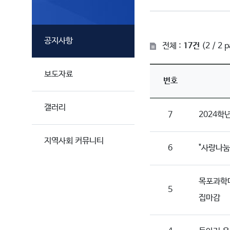
공지사항
전체 :
17건
(2 / 2 
보도자료
번호
갤러리
7
2024학
지역사회 커뮤니티
6
"사랑나눔
목포과학대
5
집마감