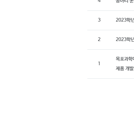
4
동아리 운
3
2023학
2
2023학
목포과학대
1
제품 개발